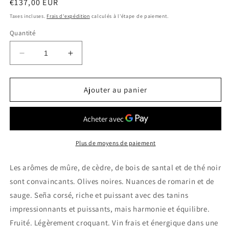
Prix
€137,00 EUR
habituel
Taxes incluses.
Frais d'expédition
calculés à l'étape de paiement.
Quantité
Réduire
Augmenter
la
la
quantité
quantité
de
de
Ajouter au panier
VINA
VINA
SENA
SENA
2017
2017
Aconcagua
Aconcagua
Valley
Valley
Plus de moyens de paiement
0.75
0.75
Ltr
Ltr
Les arômes de mûre, de cèdre, de bois de santal et de thé noir
sont convaincants. Olives noires. Nuances de romarin et de
sauge. Seña corsé, riche et puissant avec des tanins
impressionnants et puissants, mais harmonie et équilibre.
Fruité. Légèrement croquant. Vin frais et énergique dans une