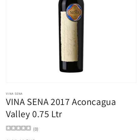
Ouvrir
le
média
VINA SENA
VINA SENA 2017 Aconcagua
1
dans
une
Valley 0.75 Ltr
fenêtre
modale
(
0
)