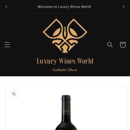
et
passer
Welcome to Luxury Wines World
au
contenu
Panier
Passer aux
informations
produits