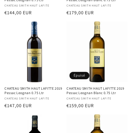
Distributeur :
CHATEAU SMITH HAUT LAFITE
Distributeur :
CHATEAU SMITH HAUT LAFITE
Prix
€144,00 EUR
Prix
€179,00 EUR
habituel
habituel
Épuisé
CHATEAU SMITH HAUT LAFITTE 2019
CHATEAU SMITH HAUT LAFITTE 2019
Pessac Leognan 0.75 Ltr
Pessac Leognan Blanc 0.75 Ltr
Distributeur :
CHATEAU SMITH HAUT LAFITE
Distributeur :
CHATEAU SMITH HAUT LAFITE
Prix
€147,00 EUR
Prix
€159,00 EUR
habituel
habituel