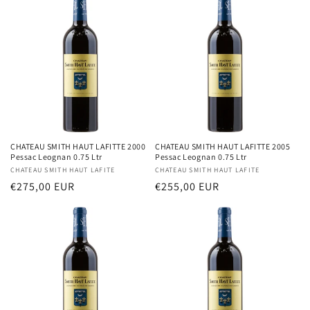
e
c
t
i
o
n
CHATEAU SMITH HAUT LAFITTE 2000
CHATEAU SMITH HAUT LAFITTE 2005
Pessac Leognan 0.75 Ltr
Pessac Leognan 0.75 Ltr
:
Distributeur :
CHATEAU SMITH HAUT LAFITE
Distributeur :
CHATEAU SMITH HAUT LAFITE
Prix
€275,00 EUR
Prix
€255,00 EUR
habituel
habituel