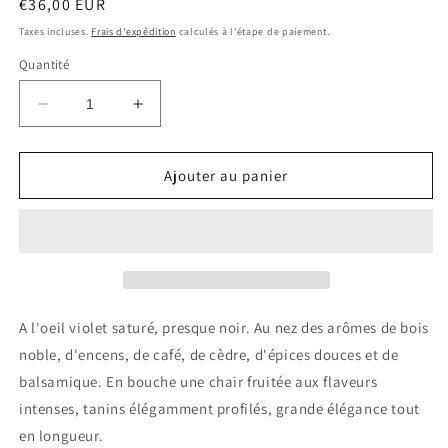
Prix
€36,00 EUR
habituel
Taxes incluses.
Frais d'expédition
calculés à l'étape de paiement.
Quantité
Réduire
Augmenter
la
la
quantité
quantité
de
de
Ajouter au panier
LUIS
LUIS
PATO
PATO
&#39;Vinha
&#39;Vinha
Pan&#39;
Pan&#39;
2018
2018
Bairrada
Bairrada
0.75
0.75
A l'oeil violet saturé, presque noir. Au nez des arômes de bois
Ltr
Ltr
noble, d'encens, de café, de cèdre, d'épices douces et de
balsamique. En bouche une chair fruitée aux flaveurs
intenses, tanins élégamment profilés, grande élégance tout
en longueur.