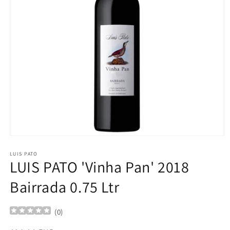
Ouvrir
le
média
LUIS PATO
LUIS PATO 'Vinha Pan' 2018
1
dans
une
Bairrada 0.75 Ltr
fenêtre
modale
(
0
)