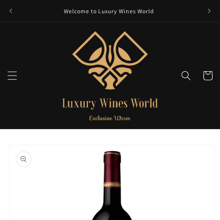
et
passer
Welcome to Luxury Wines World
au
contenu
Panier
Passer aux
informations
produits