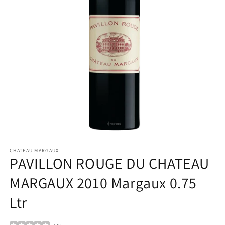
Ouvrir
le
média
CHATEAU MARGAUX
PAVILLON ROUGE DU CHATEAU
1
dans
une
MARGAUX 2010 Margaux 0.75
fenêtre
modale
Ltr