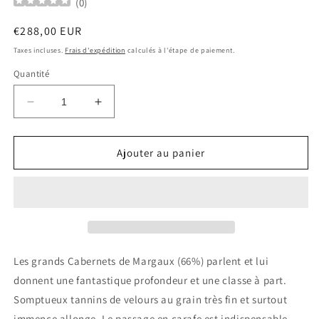
(
0
)
Prix
€288,00 EUR
habituel
Taxes incluses.
Frais d'expédition
calculés à l'étape de paiement.
Quantité
Réduire
Augmenter
la
la
quantité
quantité
de
de
Ajouter au panier
PAVILLON
PAVILLON
ROUGE
ROUGE
DU
DU
CHATEAU
CHATEAU
MARGAUX
MARGAUX
2010
2010
Margaux
Margaux
Les grands Cabernets de Margaux (66%) parlent et lui
0.75
0.75
donnent une fantastique profondeur et une classe à part.
Ltr
Ltr
Somptueux tannins de velours au grain très fin et surtout
immence allonge. Le passage en carafe est indispensable