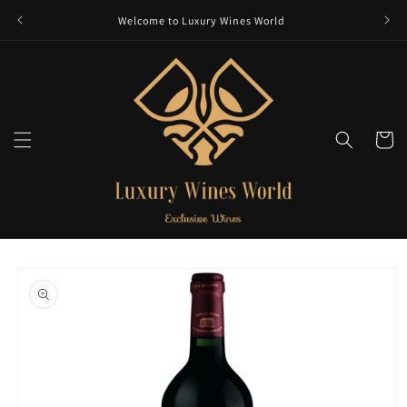
et
passer
Welcome to Luxury Wines World
au
contenu
Panier
Passer aux
informations
produits