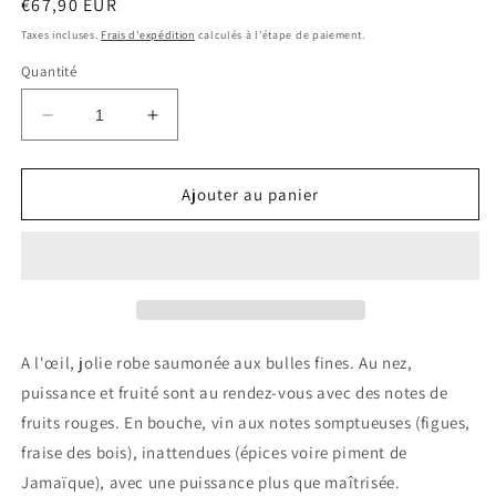
Prix
€67,90 EUR
habituel
Taxes incluses.
Frais d'expédition
calculés à l'étape de paiement.
Quantité
Réduire
Augmenter
la
la
quantité
quantité
de
de
Ajouter au panier
MOET
MOET
&amp;
&amp;
CHANDON
CHANDON
Vintage
Vintage
2015
2015
Rose
Rose
0.75
0.75
A l'œil, jolie robe saumonée aux bulles fines. Au nez,
Ltr
Ltr
puissance et fruité sont au rendez-vous avec des notes de
fruits rouges. En bouche, vin aux notes somptueuses (figues,
fraise des bois), inattendues (épices voire piment de
Jamaïque), avec une puissance plus que maîtrisée.