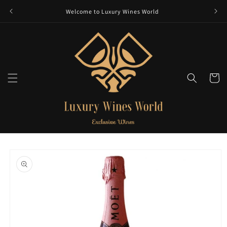
et
passer
Welcome to Luxury Wines World
au
contenu
Panier
Passer aux
informations
produits