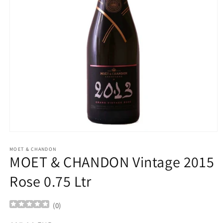
Ouvrir
le
média
MOET & CHANDON
MOET & CHANDON Vintage 2015
1
dans
une
Rose 0.75 Ltr
fenêtre
modale
(
0
)