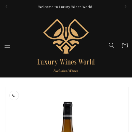
et
passer
Welcome to Luxury Wines World
au
contenu
Panier
Passer aux
informations
produits