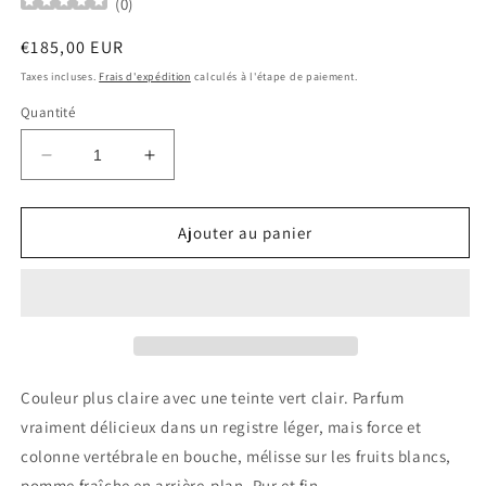
(
0
)
Prix
€185,00 EUR
habituel
Taxes incluses.
Frais d'expédition
calculés à l'étape de paiement.
Quantité
Réduire
Augmenter
la
la
quantité
quantité
de
de
Ajouter au panier
Domaine
Domaine
Laurent
Laurent
Ponsot
Ponsot
Meursault
Meursault
Blagny
Blagny
Cuvee
Cuvee
du
du
Couleur plus claire avec une teinte vert clair. Parfum
Myosotis
Myosotis
vraiment délicieux dans un registre léger, mais force et
2018
2018
colonne vertébrale en bouche, mélisse sur les fruits blancs,
Blanc
Blanc
0.75
0.75
pomme fraîche en arrière-plan. Pur et fin.