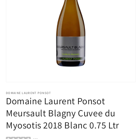
Ouvrir
le
média
DOMAINE LAURENT PONSOT
Domaine Laurent Ponsot
1
dans
une
Meursault Blagny Cuvee du
fenêtre
modale
Myosotis 2018 Blanc 0.75 Ltr