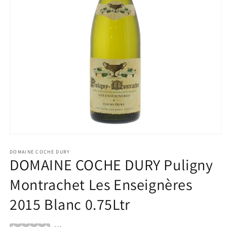
Ouvrir
le
média
DOMAINE COCHE DURY
DOMAINE COCHE DURY Puligny
1
dans
une
Montrachet Les Enseignères
fenêtre
modale
2015 Blanc 0.75Ltr