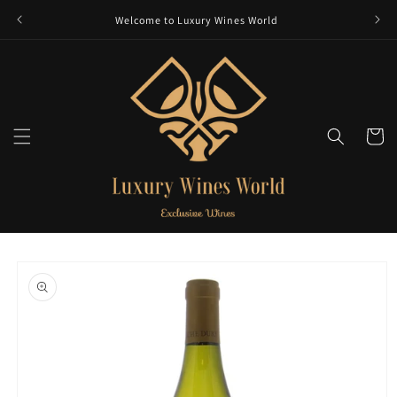
et
passer
Welcome to Luxury Wines World
au
contenu
Panier
Passer aux
informations
produits