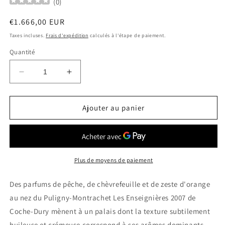
(
0
)
Prix
€1.666,00 EUR
habituel
Taxes incluses.
Frais d'expédition
calculés à l'étape de paiement.
Quantité
Réduire
Augmenter
la
la
quantité
quantité
de
de
Ajouter au panier
DOMAINE
DOMAINE
COCHE
COCHE
DURY
DURY
Puligny
Puligny
Montrachet
Montrachet
Plus de moyens de paiement
Les
Les
Enseignères
Enseignères
Des parfums de pêche, de chèvrefeuille et de zeste d'orange
2015
2015
au nez du Puligny-Montrachet Les Enseignières 2007 de
Blanc
Blanc
Coche-Dury mènent à un palais dont la texture subtilement
0.75Ltr
0.75Ltr
huileuse et crémeuse correspond à ses arômes dominants