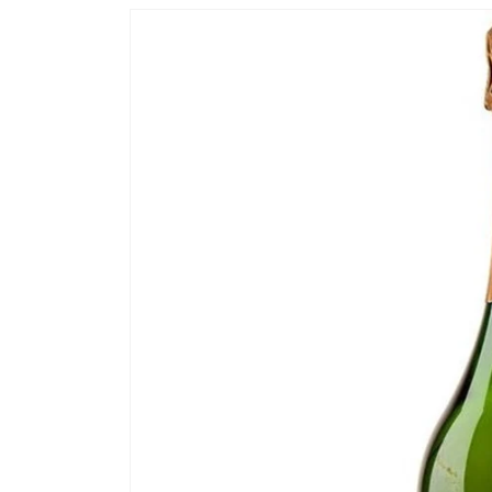
Passer aux
informations
produits