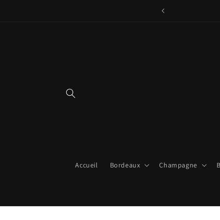
et
passer
au
contenu
Accueil
Bordeaux
Champagne