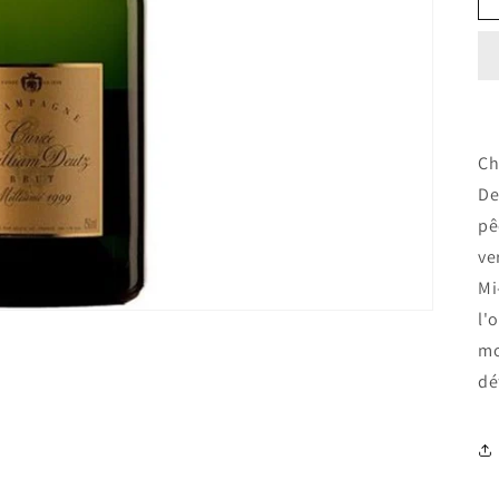
Ch
De
pê
ve
Mi
l'
mo
dé