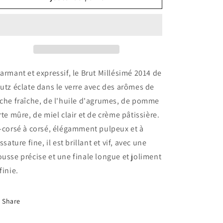
DEUTZ
DEUTZ
Cuvee
Cuvee
William
William
Deutz
Deutz
2014
2014
0.75
0.75
Ltr
Ltr
armant et expressif, le Brut Millésimé 2014 de
utz éclate dans le verre avec des arômes de
che fraîche, de l'huile d'agrumes, de pomme
rte mûre, de miel clair et de crème pâtissière.
-corsé à corsé, élégamment pulpeux et à
ossature fine, il est brillant et vif, avec une
usse précise et une finale longue et joliment
finie.
Share