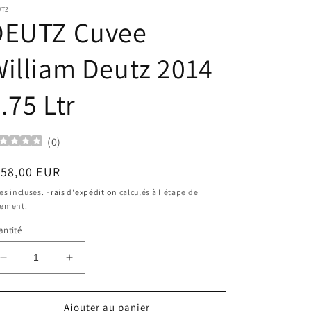
UTZ
DEUTZ Cuvee
illiam Deutz 2014
.75 Ltr
(
0
)
ix
158,00 EUR
bituel
es incluses.
Frais d'expédition
calculés à l'étape de
iement.
ntité
Réduire
Augmenter
la
la
quantité
quantité
de
de
Ajouter au panier