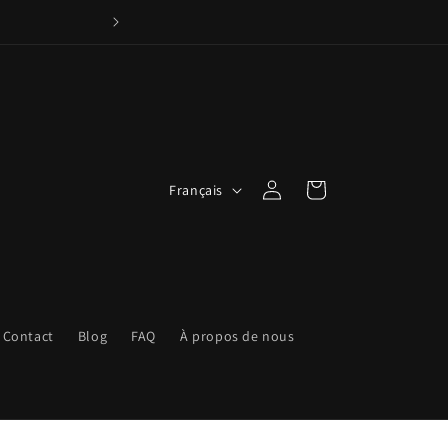
Appelez nous : +33 6
L
Connexion
Panier
Français
a
n
g
u
e
Contact
Blog
FAQ
À propos de nous