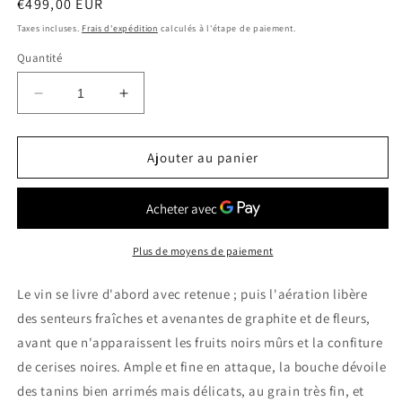
Prix
€499,00 EUR
habituel
Taxes incluses.
Frais d'expédition
calculés à l'étape de paiement.
Quantité
Réduire
Augmenter
la
la
quantité
quantité
de
de
Ajouter au panier
CHATEAU
CHATEAU
TROTANOY
TROTANOY
2009
2009
Pomerol
Pomerol
0.75
0.75
Plus de moyens de paiement
Ltr
Ltr
Le vin se livre d'abord avec retenue ; puis l'aération libère
des senteurs fraîches et avenantes de graphite et de fleurs,
avant que n'apparaissent les fruits noirs mûrs et la confiture
de cerises noires. Ample et fine en attaque, la bouche dévoile
des tanins bien arrimés mais délicats, au grain très fin, et