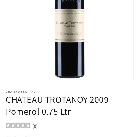
Ouvrir
le
média
CHATEAU TROTANOY
CHATEAU TROTANOY 2009
1
dans
une
Pomerol 0.75 Ltr
fenêtre
modale
(
0
)