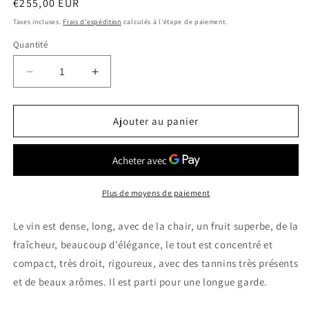
Prix
€255,00 EUR
habituel
Taxes incluses.
Frais d'expédition
calculés à l'étape de paiement.
Quantité
Réduire
Augmenter
la
la
quantité
quantité
de
de
Ajouter au panier
CHATEAU
CHATEAU
SMITH
SMITH
HAUT
HAUT
LAFITTE
LAFITTE
2005
2005
Plus de moyens de paiement
Pessac
Pessac
Leognan
Leognan
Le vin est dense, long, avec de la chair, un fruit superbe, de la
0.75
0.75
fraîcheur, beaucoup d'élégance, le tout est concentré et
Ltr
Ltr
compact, très droit, rigoureux, avec des tannins très présents
et de beaux arômes. Il est parti pour une longue garde.