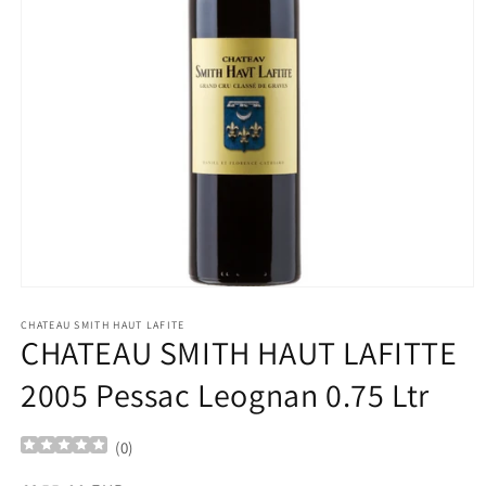
Ouvrir
le
média
CHATEAU SMITH HAUT LAFITE
CHATEAU SMITH HAUT LAFITTE
1
dans
une
2005 Pessac Leognan 0.75 Ltr
fenêtre
modale
(
0
)