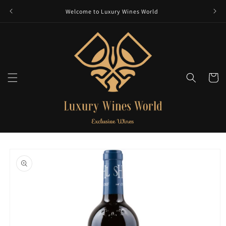
et
passer
Welcome to Luxury Wines World
au
contenu
Panier
Passer aux
informations
produits