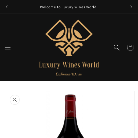
et
passer
Welcome to Luxury Wines World
au
contenu
Panier
Passer aux
informations
produits