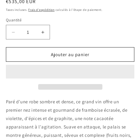
Prix
€535,00 EUR
habituel
Taxes incluses.
Frais d'expédition
calculés à l'étape de paiement.
Quantité
Réduire
Augmenter
la
la
quantité
quantité
de
de
Ajouter au panier
CHATEAU
CHATEAU
PAVIE
PAVIE
2009
2009
Saint
Saint
Emilion
Emilion
0.75
0.75
Ltr
Ltr
Paré d'une robe sombre et dense, ce grand vin offre un
premier nez intense et gourmand de framboise écrasée, de
violette, d'épices et de graphite, une note cacaotée
apparaissant à l'agitation. Suave en attaque, le palais se
montre généreux, puissant, séveux et complexe (fruits noirs,