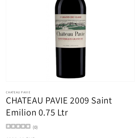
Ouvrir
le
média
CHATEAU PAVIE
CHATEAU PAVIE 2009 Saint
1
dans
une
Emilion 0.75 Ltr
fenêtre
modale
(
0
)