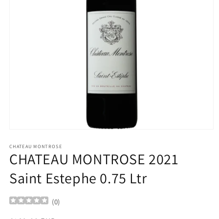
Ouvrir
le
média
CHATEAU MONTROSE
CHATEAU MONTROSE 2021
1
dans
une
Saint Estephe 0.75 Ltr
fenêtre
modale
(
0
)