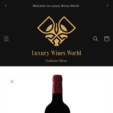
et
passer
Welcome to Luxury Wines World
au
contenu
Panier
Passer aux
informations
produits