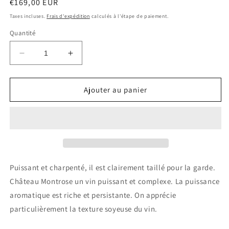
Prix
€169,00 EUR
habituel
Taxes incluses.
Frais d'expédition
calculés à l'étape de paiement.
Quantité
Réduire
Augmenter
la
la
quantité
quantité
de
de
Ajouter au panier
CHATEAU
CHATEAU
MONTROSE
MONTROSE
2021
2021
Saint
Saint
Estephe
Estephe
0.75
0.75
Ltr
Ltr
Puissant et charpenté, il est clairement taillé pour la garde.
Château Montrose un vin puissant et complexe. La puissance
aromatique est riche et persistante. On apprécie
particulièrement la texture soyeuse du vin.