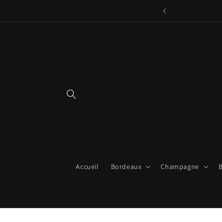
et
passer
au
contenu
Accueil
Bordeaux
Champagne