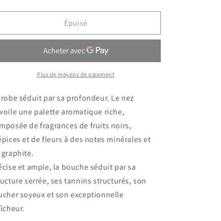
la
la
quantité
quantité
de
de
Épuisé
CHATEAU
CHATEAU
DUCRU
DUCRU
BEAUCAILLOU
BEAUCAILLOU
2021
2021
Saint
Saint
Plus de moyens de paiement
Julien
Julien
Rouge
Rouge
 robe séduit par sa profondeur. Le nez
0.75
0.75
voile une palette aromatique riche,
Ltr
Ltr
mposée de fragrances de fruits noirs,
épices et de fleurs à des notes minérales et
 graphite.
écise et ample, la bouche séduit par sa
ructure serrée, ses tannins structurés, son
ucher soyeux et son exceptionnelle
aîcheur.