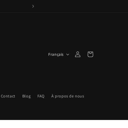
Appelez nous : +33 6
L
Connexion
Panier
Français
a
n
g
u
e
Contact
Blog
FAQ
À propos de nous