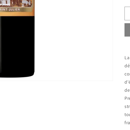
La
dé
co
d'
de
Pr
st
to
fr