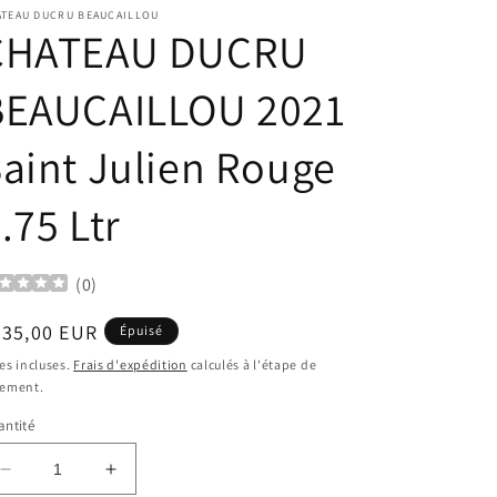
ATEAU DUCRU BEAUCAILLOU
CHATEAU DUCRU
BEAUCAILLOU 2021
aint Julien Rouge
.75 Ltr
(
0
)
ix
235,00 EUR
Épuisé
bituel
es incluses.
Frais d'expédition
calculés à l'étape de
iement.
ntité
Réduire
Augmenter