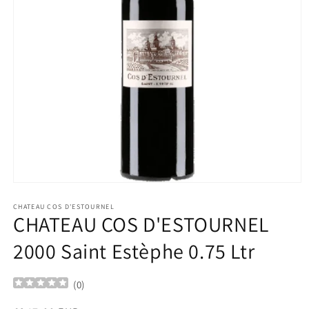
Ouvrir
le
média
CHATEAU COS D'ESTOURNEL
CHATEAU COS D'ESTOURNEL
1
dans
une
2000 Saint Estèphe 0.75 Ltr
fenêtre
modale
(
0
)