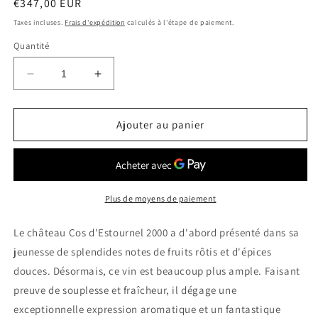
Prix
€347,00 EUR
habituel
Taxes incluses.
Frais d'expédition
calculés à l'étape de paiement.
Quantité
Réduire
Augmenter
la
la
quantité
quantité
de
de
Ajouter au panier
CHATEAU
CHATEAU
COS
COS
D&#39;ESTOURNEL
D&#39;ESTOURNEL
2000
2000
Saint
Saint
Plus de moyens de paiement
Estèphe
Estèphe
0.75
0.75
Le château Cos d'Estournel 2000 a d'abord présenté dans sa
Ltr
Ltr
jeunesse de splendides notes de fruits rôtis et d'épices
douces. Désormais, ce vin est beaucoup plus ample. Faisant
preuve de souplesse et fraîcheur, il dégage une
exceptionnelle expression aromatique et un fantastique