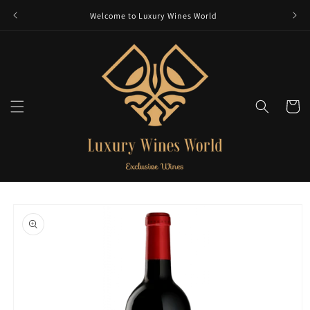
et
passer
Welcome to Luxury Wines World
au
contenu
Panier
Passer aux
informations
produits