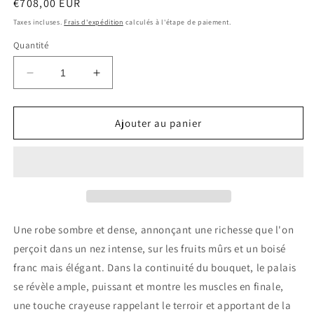
Prix
€708,00 EUR
habituel
Taxes incluses.
Frais d'expédition
calculés à l'étape de paiement.
Quantité
Réduire
Augmenter
la
la
quantité
quantité
de
de
Ajouter au panier
CHATEAU
CHATEAU
CLOS
CLOS
FOURTET
FOURTET
2009
2009
Saint
Saint
Emilion
Emilion
Magnum
Magnum
Une robe sombre et dense, annonçant une richesse que l'on
1.5
1.5
perçoit dans un nez intense, sur les fruits mûrs et un boisé
Ltr
Ltr
franc mais élégant. Dans la continuité du bouquet, le palais
se révèle ample, puissant et montre les muscles en finale,
une touche crayeuse rappelant le terroir et apportant de la