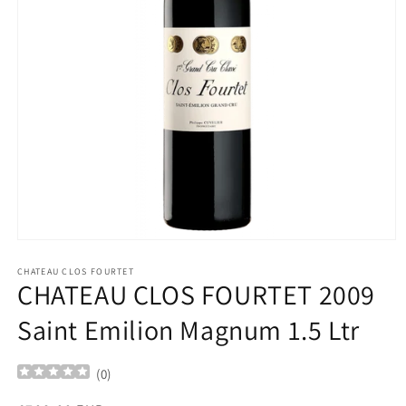
Ouvrir
le
média
CHATEAU CLOS FOURTET
CHATEAU CLOS FOURTET 2009
1
dans
une
Saint Emilion Magnum 1.5 Ltr
fenêtre
modale
(
0
)