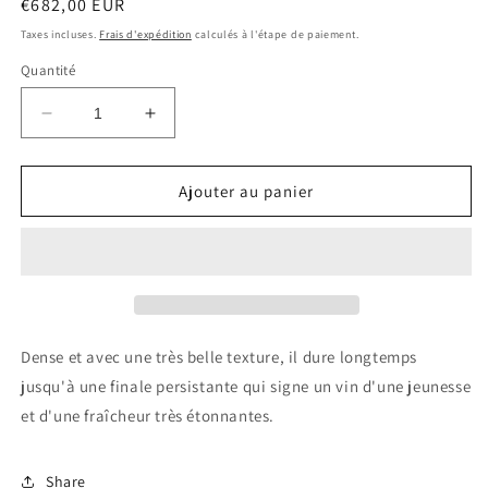
Prix
€682,00 EUR
habituel
Taxes incluses.
Frais d'expédition
calculés à l'étape de paiement.
Quantité
Réduire
Augmenter
la
la
quantité
quantité
de
de
Ajouter au panier
CHATEAU
CHATEAU
CHEVAL
CHEVAL
BLANC
BLANC
2012
2012
Saint
Saint
Emilion
Emilion
0.75
0.75
Dense et avec une très belle texture, il dure longtemps
Ltr
Ltr
jusqu'à une finale persistante qui signe un vin d'une jeunesse
et d'une fraîcheur très étonnantes.
Share