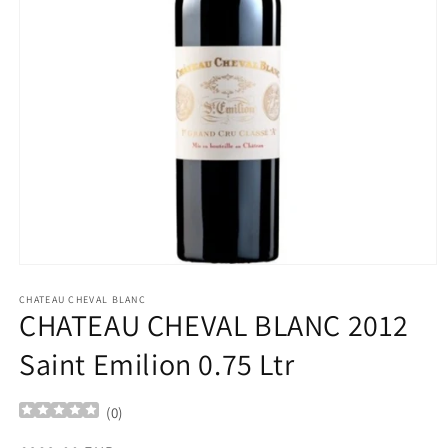
Ouvrir
le
média
CHATEAU CHEVAL BLANC
CHATEAU CHEVAL BLANC 2012
1
dans
une
Saint Emilion 0.75 Ltr
fenêtre
modale
(
0
)