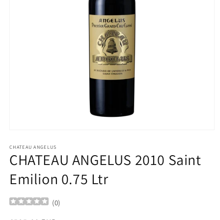
Ouvrir
le
média
CHATEAU ANGELUS
CHATEAU ANGELUS 2010 Saint
1
dans
une
Emilion 0.75 Ltr
fenêtre
modale
(
0
)