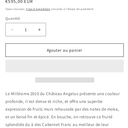
Prix
€595,00 EUR
habituel
Taxes incluses.
Frais d'expédition
calculés à l'étape de paiement.
Quantité
Réduire
Augmenter
la
la
quantité
quantité
de
de
Ajouter au panier
CHATEAU
CHATEAU
ANGELUS
ANGELUS
2010
2010
Saint
Saint
Emilion
Emilion
0.75
0.75
Ltr
Ltr
Le Millésime 2010 du Château Angelus présente une couleur
profonde, il est dense et riche, et offre une superbe
expression de fruits murs rehaussée par des notes de moka,
et un boisé fin et épicé. En bouche, on retrouve ce fruité
splendide du à des Cabernet Franc au meilleur de leur