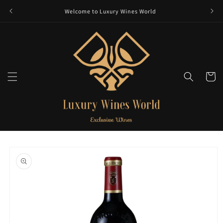
et
passer
Welcome to Luxury Wines World
au
contenu
Panier
Passer aux
informations
produits